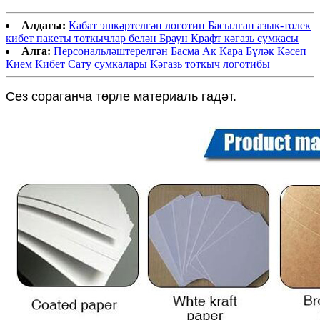
Алдагы:
Кабат эшкәртелгән логотип Басылган азык-төлек
кибет пакеты тоткычлар белән Браун Крафт кәгазь сумкасы
Алга:
Персональләштерелгән Басма Ак Кара Бүләк Кәсеп
Кием Кибет Сату сумкалары Кәгазь тоткыч логотибы
Сез сораганча төрле материаль гадәт.