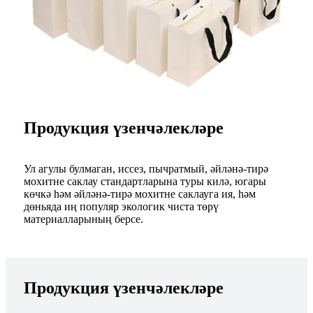
Продукция үзенчәлекләре
Ул агулы булмаган, иссез, пычратмый, әйләнә-тирә
мохитне саклау стандартларына туры килә, югары
көчкә һәм әйләнә-тирә мохитне саклауга ия, һәм
дөньяда иң популяр экологик чиста төрү
материалларының берсе.
Продукция үзенчәлекләре