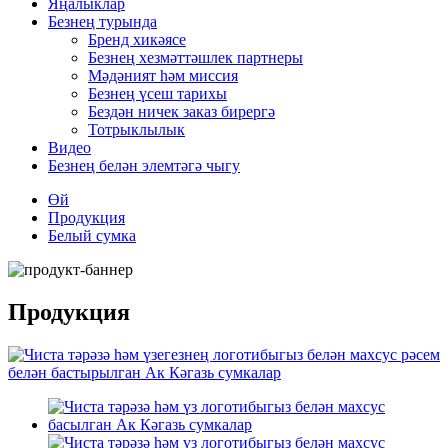
Яңалыклар
Безнең турында
Бренд хикәясе
Безнең хезмәттәшлек партнеры
Мәдәният һәм миссия
Безнең үсеш тарихы
Бездән ничек заказ бирергә
Тотрыклылык
Видео
Безнең белән элемтәгә чыгу
Өй
Продукция
Белый сумка
Продукция