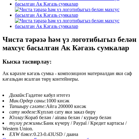
Чиста тәрәзә һәм үз логотибыгыз белән
махсус басылган Ак Кәгазь сумкалар
Кыска тасвирлау:
Ак кәрәзле кәгазь сумка - композицион материалдан яки саф
кәгазьдән ясалган төрү контейнеры.
Дизайн:
Гадәтне кабул итегез
Мин.Ордер саны:
1000 кисәк
Тапшыру сәләте:
Айга 200000 кисәк
сату моделе:
Күпләп сату яки заказ бирү
Юллау:
Кораб белән / airава белән / курьер белән
түләү режимы:
Банк күчерү / Paypal / Кредит картасы /
Western Union.
EXW бәясе:
0.23-0.43USD / даана