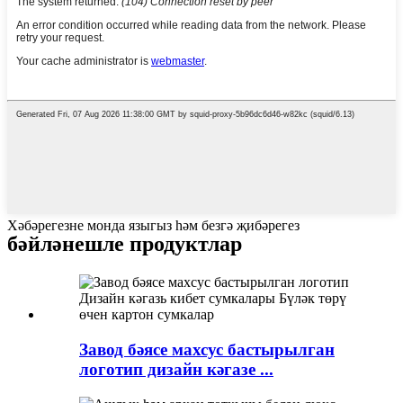
Хәбәрегезне монда языгыз һәм безгә җибәрегез
бәйләнешле продуктлар
Завод бәясе махсус бастырылган
логотип дизайн кәгазе ...