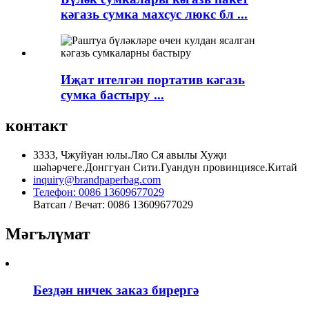
кәгазь сумка махсус люкс бл ...
Иҗат ителгән портатив кәгазь
сумка бастыру ...
контакт
3333, Чжуйуан юлы.Ляо Ся авылы Хуҗи
шәһәрчеге.Донггуан Сити.Гуандун провинциясе.Китай
inquiry@brandpaperbag.com
Телефон: 0086 13609677029
Ватсап / Вечат: 0086 13609677029
Мәгълүмат
Бездән ничек заказ бирергә