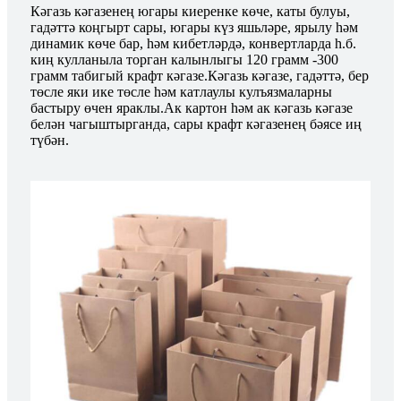
Кәгазь кәгазенең югары киеренке көче, каты булуы,
гадәттә коңгырт сары, югары күз яшьләре, ярылу һәм
динамик көче бар, һәм кибетләрдә, конвертларда һ.б.
киң кулланыла торган калынлыгы 120 грамм -300
грамм табигый крафт кәгазе.Кәгазь кәгазе, гадәттә, бер
төсле яки ике төсле һәм катлаулы кулъязмаларны
бастыру өчен яраклы.Ак картон һәм ак кәгазь кәгазе
белән чагыштырганда, сары крафт кәгазенең бәясе иң
түбән.