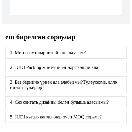
еш бирелгән сораулар
1. Мин өземтәләрне кайчан ала алам?
2. JUDI Packing минем өчен нәрсә эшли ала?
3. Без берничә үрнәк ала алабызмы?Түләүсезме, әллә
нинди түләүләр?
4. Сез сәнгать дизайны белән булыша аласызмы?
5. JUDI кәгазь капчыклар өчен MOQ төрәме?