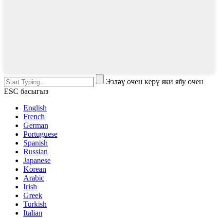
Эзләү өчен керү яки ябу өчен
ESC басыгыз
English
French
German
Portuguese
Spanish
Russian
Japanese
Korean
Arabic
Irish
Greek
Turkish
Italian