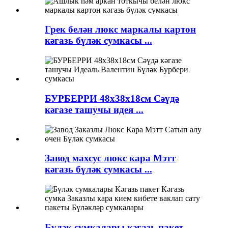
Грек белән люкс маркалы картон
кәгазь бүләк сумкасы ...
БУРБЕРРИ 48х38х18см Сәүдә
кәгазе ташучы идея ...
Завод махсус люкс кара Мэтт
кәгазь бүләк сумкасы ...
Бүләк сумкалары кәгазь пакет