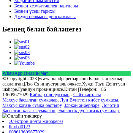
Мәдәният һәм миссия
Безнең хезмәттәшлек партнеры
Безнең үсеш тарихы
Джуди оешмасы диаграммасы
Безнең белән бәйләнегез
WhatsApp Онлайн Чат!
© Copyright 2023 |www.brandpaperbag.com Барлык хокуклар
сакланган.|Ляо Ся индустриаль өлкәсе.Хуҗи Таун.Донггуан
шәһәре.Гуандун провинциясе.Китай |Телефон: +86
13609677029
Кайнар продуктлар
-
Сайт картасы
Махсус басылган сумкалар
,
Луи Вуиттон кибет сумкасы
,
Махсус кәгазь сумка бастыру
,
Зәркән әйберләре
,
Логотип
Басылган кәгазь сумкалар
,
Экологик дус кәгазь сумкалар
,
Электрон почта җибәрегез
liuxixi0123
008613609677029