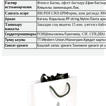
Faceир
Флексо Басма, офсет бастыру
.Ефәк бастыр
өсте
һөнәрчелек
Ялкынлы ламинация.Лак.
Сәнгать әсәре
ЯИ.PDF.CRD.
Форма, ким дигәндә 300
EPS
Аркан
Кәгазь борылыш.PP string.Nylon.Пахта арк
Тапшыру
Заказдан соң якынча 15 көн, үзегезгә бәйл
вакыты
терминнары
FOB
/
, CIF, CFR,
Сәүдә
Шэньчжэнь
Гуанчжоу
DDU.
Түләү ысулы
ТТ.Western Union.Маниграм.Кредит картал
Сәясәт үрнәге
Бушлай запас үрнәге.Таможня үрнәге ул ү