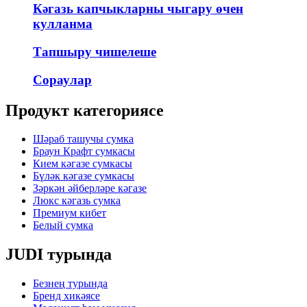
Кәгазь капчыкларны чыгару өчен
кулланма
Тапшыру чишелеше
Сораулар
Продукт категориясе
Шәраб ташучы сумка
Браун Крафт сумкасы
Кием кәгазе сумкасы
Бүләк кәгазе сумкасы
Зәркән әйберләре кәгазе
Люкс кәгазь сумка
Премиум кибет
Белый сумка
JUDI турында
Безнең турында
Бренд хикәясе