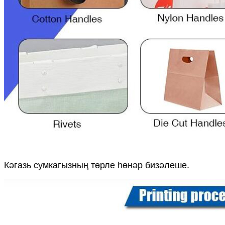
Кәгазь сумкагызның төрле һөнәр бизәлеше.