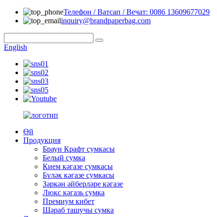
Телефон / Ватсап / Вечат: 0086 13609677029
inquiry@brandpaperbag.com
English
Өй
Продукция
Браун Крафт сумкасы
Белый сумка
Кием кәгазе сумкасы
Бүләк кәгазе сумкасы
Зәркән әйберләре кәгазе
Люкс кәгазь сумка
Премиум кибет
Шәраб ташучы сумка