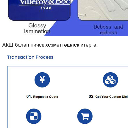
АКШ белән ничек хезмәттәшлек итәргә.