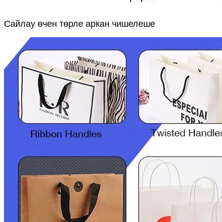
Сайлау өчен төрле аркан чишелеше