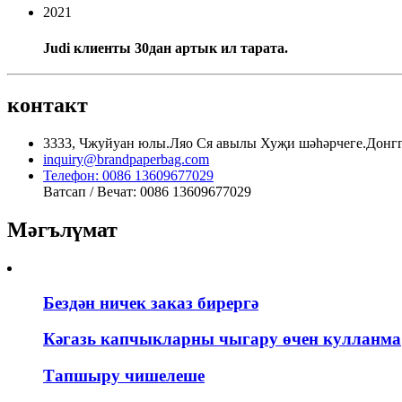
2021
Judi клиенты 30дан артык ил тарата.
контакт
3333, Чжуйуан юлы.Ляо Ся авылы Хуҗи шәһәрчеге.Донг
inquiry@brandpaperbag.com
Телефон: 0086 13609677029
Ватсап / Вечат: 0086 13609677029
Мәгълүмат
Бездән ничек заказ бирергә
Кәгазь капчыкларны чыгару өчен кулланма
Тапшыру чишелеше