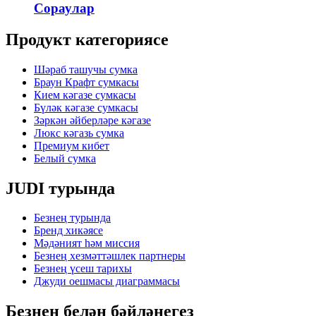
Сораулар
Продукт категориясе
Шәраб ташучы сумка
Браун Крафт сумкасы
Кием кәгазе сумкасы
Бүләк кәгазе сумкасы
Зәркән әйберләре кәгазе
Люкс кәгазь сумка
Премиум кибет
Белый сумка
JUDI турында
Безнең турында
Бренд хикәясе
Мәдәният һәм миссия
Безнең хезмәттәшлек партнеры
Безнең үсеш тарихы
Джуди оешмасы диаграммасы
Безнең белән бәйләнегез