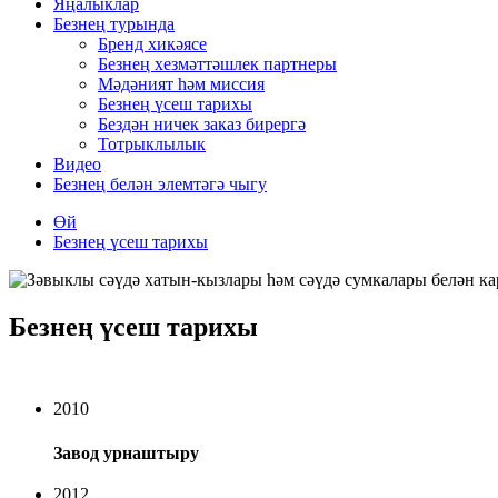
Яңалыклар
Безнең турында
Бренд хикәясе
Безнең хезмәттәшлек партнеры
Мәдәният һәм миссия
Безнең үсеш тарихы
Бездән ничек заказ бирергә
Тотрыклылык
Видео
Безнең белән элемтәгә чыгу
Өй
Безнең үсеш тарихы
Безнең үсеш тарихы
Тарих
2010
Завод урнаштыру
2012