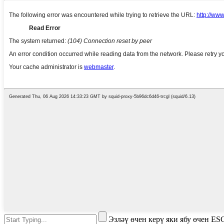
Эзләү өчен керү яки ябу өчен ES