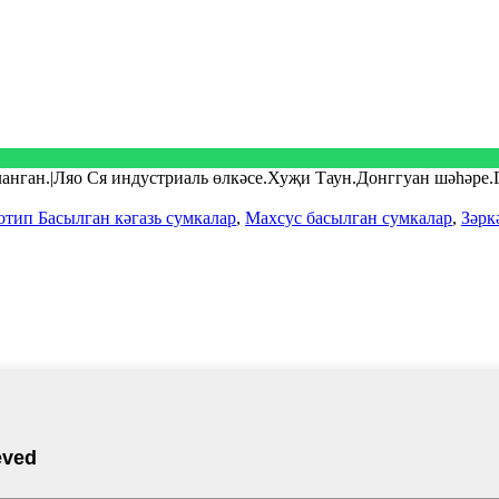
кланган.|Ляо Ся индустриаль өлкәсе.Хуҗи Таун.Донггуан шәһәре
отип Басылган кәгазь сумкалар
,
Махсус басылган сумкалар
,
Зәрк