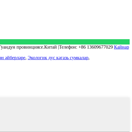
.Гуандун провинциясе.Китай |Телефон: +86 13609677029
Кайнар
ән әйберләре
,
Экологик дус кәгазь сумкалар
,