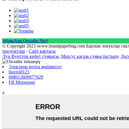
WhatsApp Онлайн Чат!
© Copyright 2023 |www.brandpaperbag.com Барлык хокуклар са
продуктлар
-
Сайт картасы
Луи Вуиттон кибет сумкасы
,
Махсус кәгазь сумка бастыру
,
Лог
Электрон почта җибәрегез
liuxixi0123
008613609677029
FB Messenger
x