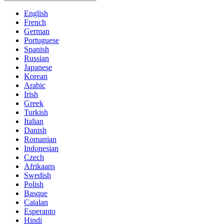
English
French
German
Portuguese
Spanish
Russian
Japanese
Korean
Arabic
Irish
Greek
Turkish
Italian
Danish
Romanian
Indonesian
Czech
Afrikaans
Swedish
Polish
Basque
Catalan
Esperanto
Hindi