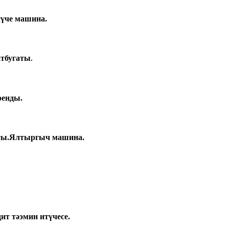
сүче машина.
атбугаты
.
ренды.
асы.Ялтыргыч машина.
ит тәэмин итүчесе.