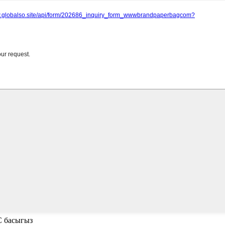
C басыгыз