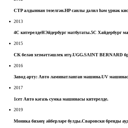
CTP алдыннан төзелгән.HP санлы дәлил һәм үрнәк ки
2013
4C китерелде
H
Эйдербург матбугаты.5C Хайдербург м
2015
CK белән хезмәттәшлек итү.UGG.SAINT BERNARD б
2016
Завод арту: Авто ламинатланган машина.UV машин
2017
1сет Авто кәгазь сумка машинасы китерелде.
2019
Моника бизәнү әйберләре булды.Сваровски бренды ауд