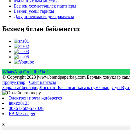
Мәдәният һәм миссия
Безнең хезмәттәшлек партнеры
Безнең үсеш тарихы
Джуди оешмасы диаграммасы
Безнең белән бәйләнегез
WhatsApp Онлайн Чат!
© Copyright 2023 |www.brandpaperbag.com Барлык хокуклар са
продуктлар
-
Сайт картасы
Зәркән әйберләре
,
Логотип Басылган кәгазь сумкалар
,
Луи Вуит
Электрон почта җибәрегез
liuxixi0123
008613609677029
FB Messenger
x