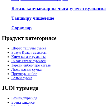
Кәгазь капчыкларны чыгару өчен кулланма
Тапшыру чишелеше
Сораулар
Продукт категориясе
Шәраб ташучы сумка
Браун Крафт сумкасы
Кием кәгазе сумкасы
Бүләк кәгазе сумкасы
Зәркән әйберләре кәгазе
Люкс кәгазь сумка
Премиум кибет
Белый сумка
JUDI турында
Безнең турында
Бренд хикәясе