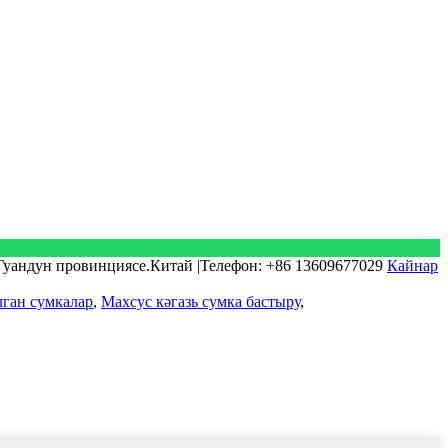
.Гуандун провинциясе.Китай |Телефон: +86 13609677029
Кайнар
ган сумкалар
,
Махсус кәгазь сумка бастыру
,