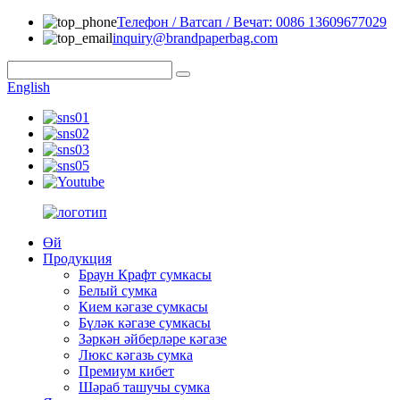
Телефон / Ватсап / Вечат: 0086 13609677029
inquiry@brandpaperbag.com
English
Өй
Продукция
Браун Крафт сумкасы
Белый сумка
Кием кәгазе сумкасы
Бүләк кәгазе сумкасы
Зәркән әйберләре кәгазе
Люкс кәгазь сумка
Премиум кибет
Шәраб ташучы сумка