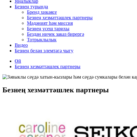
Яңалыклар
Безнең турында
Бренд хикәясе
Безнең хезмәттәшлек партнеры
Мәдәният һәм миссия
Безнең үсеш тарихы
Бездән ничек заказ бирергә
Тотрыклылык
Видео
Безнең белән элемтәгә чыгу
Өй
Безнең хезмәттәшлек партнеры
Безнең хезмәттәшлек партнеры