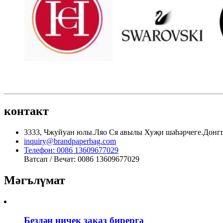
контакт
3333, Чжуйуан юлы.Ляо Ся авылы Хуҗи шәһәрчеге.Донг
inquiry@brandpaperbag.com
Телефон: 0086 13609677029
Ватсап / Вечат: 0086 13609677029
Мәгълүмат
Бездән ничек заказ бирергә