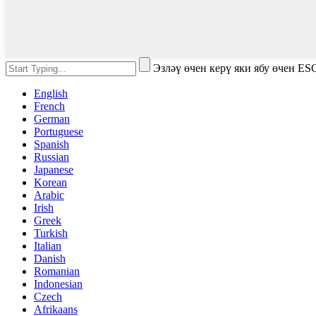
Эзләү өчен керү яки ябу өчен ES
English
French
German
Portuguese
Spanish
Russian
Japanese
Korean
Arabic
Irish
Greek
Turkish
Italian
Danish
Romanian
Indonesian
Czech
Afrikaans