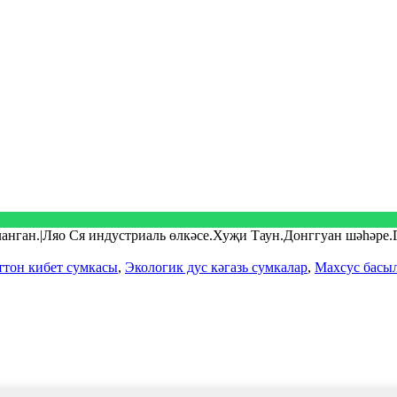
кланган.|Ляо Ся индустриаль өлкәсе.Хуҗи Таун.Донггуан шәһәре
тон кибет сумкасы
,
Экологик дус кәгазь сумкалар
,
Махсус басыл