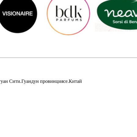
гуан Сити.Гуандун провинциясе.Китай